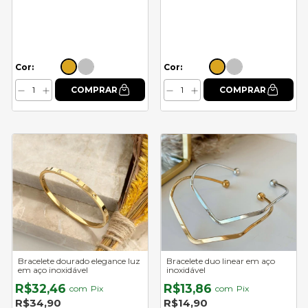
Cor:
Cor:
Bracelete dourado elegance luz
Bracelete duo linear em aço
em aço inoxidável
inoxidável
R$32,46
R$13,86
com
Pix
com
Pix
R$34,90
R$14,90