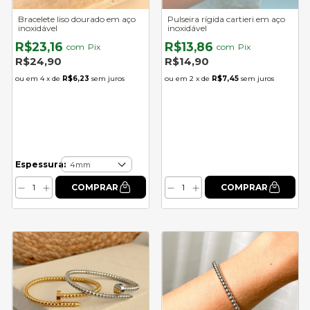
Bracelete liso dourado em aço
Pulseira rígida cartieri em aço
inoxidável
inoxidável
R$23,16
R$13,86
com
Pix
com
Pix
R$24,90
R$14,90
4
x de
R$6,23
sem juros
2
x de
R$7,45
sem juros
Espessura: