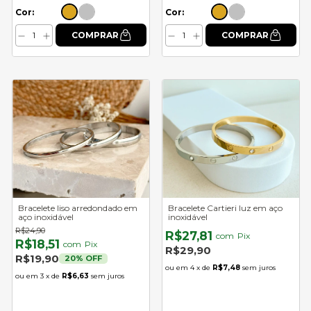
Cor:
Cor:
Bracelete liso arredondado em
Bracelete Cartieri luz em aço
aço inoxidável
inoxidável
R$24,90
R$27,81
com
Pix
R$18,51
com
Pix
R$29,90
R$19,90
20
% OFF
4
x de
R$7,48
sem juros
3
x de
R$6,63
sem juros