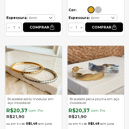
Cor:
Espessura:
Espessura:
Bracelete estilo modular em
Bracelete pena pluma em aço
aço inoxidável
inoxidável
R$20,37
R$20,37
com
Pix
com
Pix
R$21,90
R$21,90
4
x de
R$5,48
sem juros
4
x de
R$5,48
sem juros