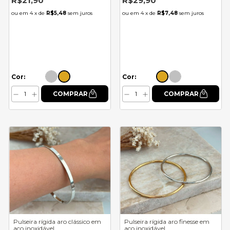
R$21,90
R$29,90
4
x de
R$5,48
sem juros
4
x de
R$7,48
sem juros
Cor:
Cor:
Pulseira rígida aro clássico em
Pulseira rígida aro finesse em
aço inoxidável
aço inoxidável