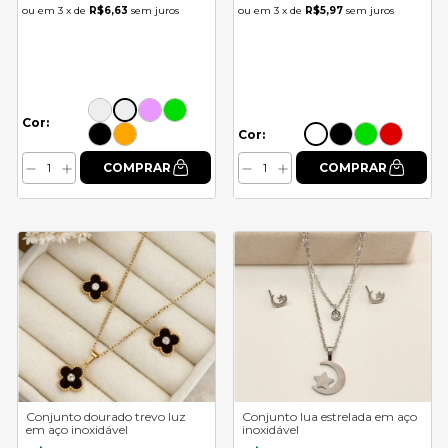
3
x de
R$6,63
sem juros
3
x de
R$5,97
sem juros
Cor:
Cor:
Conjunto dourado trevo luz
Conjunto lua estrelada em aço
em aço inoxidável
inoxidável