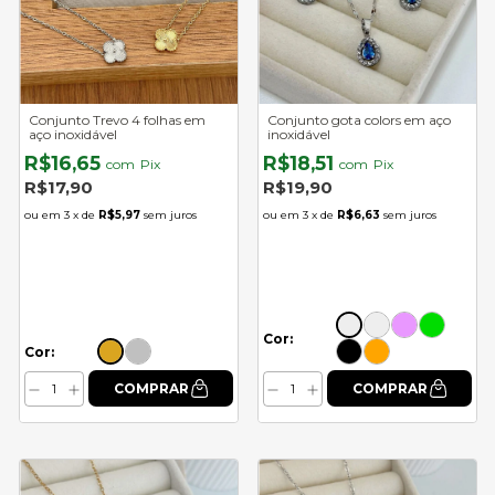
Conjunto Trevo 4 folhas em
Conjunto gota colors em aço
aço inoxidável
inoxidável
R$16,65
R$18,51
com
Pix
com
Pix
R$17,90
R$19,90
3
x de
R$5,97
sem juros
3
x de
R$6,63
sem juros
Cor:
Cor: