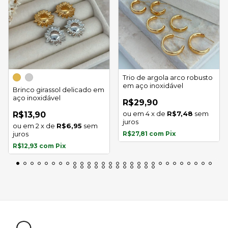
Trio de argola arco robusto
em aço inoxidável
Brinco girassol delicado em
aço inoxidável
R$29,90
4
x
de
R$7,48
sem
R$13,90
juros
2
x
de
R$6,95
sem
juros
R$27,81
com
Pix
R$12,93
com
Pix