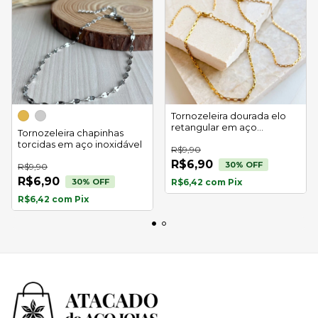
Tornozeleira dourada elo
retangular em aço
Tornozeleira chapinhas
inoxidável
torcidas em aço inoxidável
R$9,90
R$6,90
30
% OFF
R$9,90
R$6,90
30
% OFF
R$6,42
com
Pix
R$6,42
com
Pix