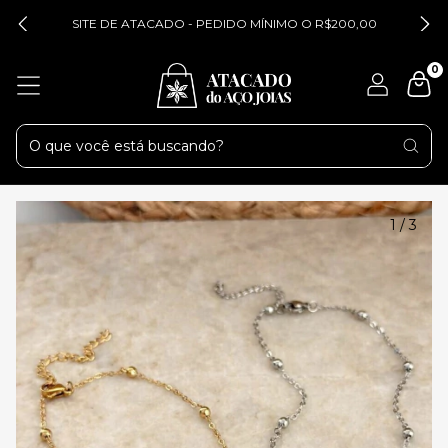
SITE DE ATACADO - PEDIDO MÍNIMO O R$200,00
0
1
/
3