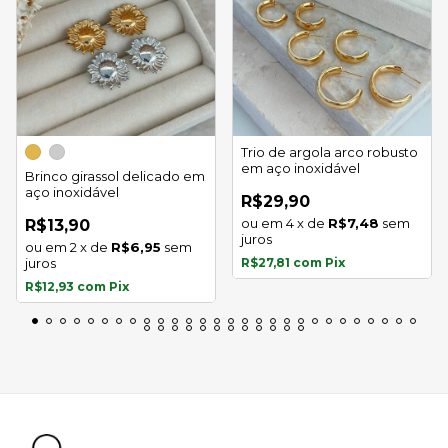
Trio de argola arco robusto
em aço inoxidável
Brinco girassol delicado em
aço inoxidável
R$29,90
4
x
de
R$7,48
sem
R$13,90
juros
2
x
de
R$6,95
sem
juros
R$27,81
com
Pix
R$12,93
com
Pix