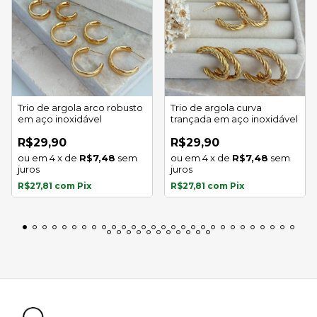
Trio de argola arco robusto
Trio de argola curva
em aço inoxidável
trançada em aço inoxidável
R$29,90
R$29,90
4
x
de
R$7,48
sem
4
x
de
R$7,48
sem
juros
juros
R$27,81
com
Pix
R$27,81
com
Pix