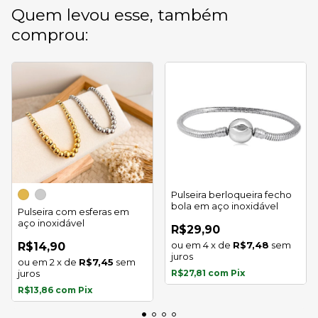
Quem levou esse, também
comprou:
Pulseira berloqueira fecho
bola em aço inoxidável
Pulseira com esferas em
aço inoxidável
R$29,90
4
x
de
R$7,48
sem
R$14,90
juros
2
x
de
R$7,45
sem
juros
R$27,81
com
Pix
R$13,86
com
Pix