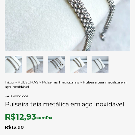
Início
>
PULSEIRAS
>
Pulseiras Tradicionais
>
Pulseira teia metálica em
aço inoxidável
+40 vendidos
Pulseira teia metálica em aço inoxidável
R$12,93
com
Pix
R$13,90