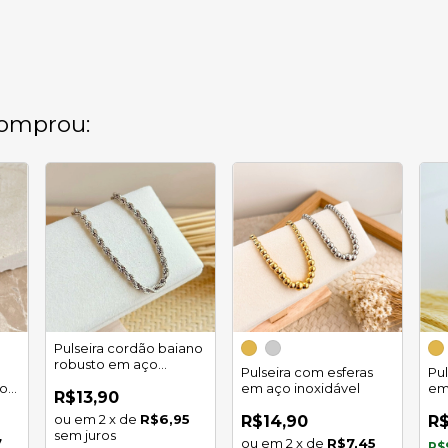
omprou:
Pulseira cordão baiano
robusto em aço
Pulseira com esferas
Pul
inoxidável
ço
em aço inoxidável
em
R$13,90
2
x
de
R$6,95
R$14,90
R$
sem juros
7
2
x
de
R$7,45
R$