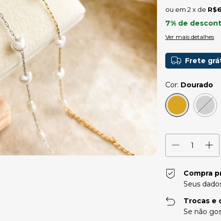
2
x de
R$6
7% de descon
Ver mais detalhes
Frete grá
Cor:
Dourado
Compra p
Seus dados
Trocas e 
Se não gos