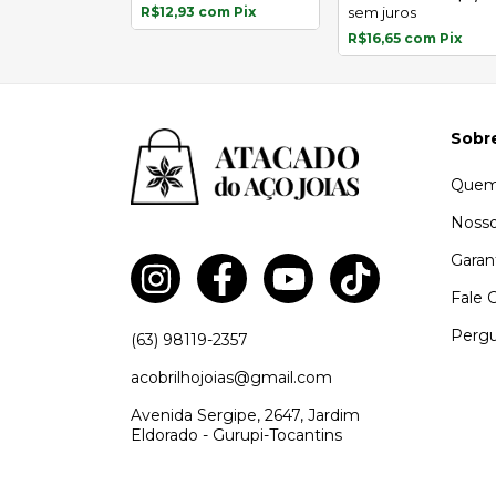
R$12,93
com
Pix
sem juros
R$16,65
com
Pix
Sobr
Quem
Nosso
Garan
Fale 
Pergu
(63) 98119-2357
acobrilhojoias@gmail.com
Avenida Sergipe, 2647, Jardim
Eldorado - Gurupi-Tocantins