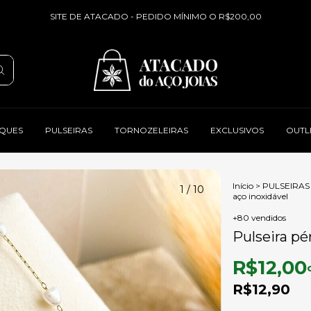
SITE DE ATACADO - PEDIDO MÍNIMO O R$200,00
QUES
PULSEIRAS
TORNOZELEIRAS
EXCLUSIVOS
OUTL
Início
>
PULSEIRAS
1
/
10
aço inoxidável
+80 vendidos
Pulseira pé
R$12,00
R$12,90