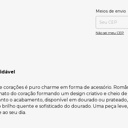
Entregas para o CE
Meios de envio
Não sei meu CEP
idável
de corações é puro charme em forma de acessório. Român
mato do coração formando um design criativo e cheio de
nto o acabamento, disponível em dourado ou prateado,
 brilho quente e sofisticado do dourado. Uma peça leve, 
ao seu dia.