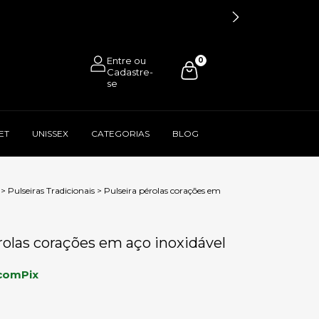
0
ET
UNISSEX
CATEGORIAS
BLOG
>
Pulseiras Tradicionais
>
Pulseira pérolas corações em
rolas corações em aço inoxidável
com
Pix