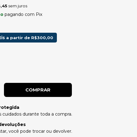
,45
sem juros
to
pagando com Pix
tis
a partir de
R$300,00
rotegida
 cuidados durante toda a compra.
devoluções
tar, você pode trocar ou devolver.