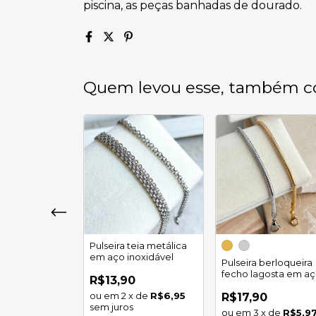
piscina, as peças banhadas de dourado.
Quem levou esse, também c
elo piastrine
Pulseira teia metálica
do aço
em aço inoxidável
Pulseira berloqueira
l
fecho lagosta em a
R$13,90
inoxidável
20
% OFF
2
x
de
R$6,95
R$17,90
sem juros
om
Pix
3
x
de
R$5,9