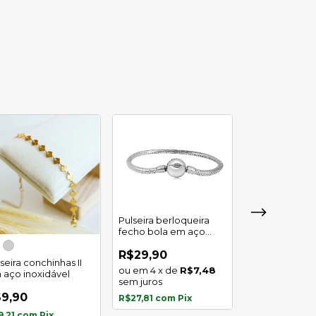
Pulseira berloqueira
fecho bola em aço
inoxidável
Pulseira elo ca
R$29,90
alongado dou
seira conchinhas II
aço inoxidáve
4
x
de
R$7,48
 aço inoxidável
R$8,00
sem juros
9,90
R$27,81
com
Pix
R$7,44
com
P
9,21
com
Pix