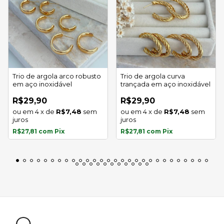
Trio de argola arco robusto
Trio de argola curva
em aço inoxidável
trançada em aço inoxidável
R$29,90
R$29,90
4
x
de
R$7,48
sem
4
x
de
R$7,48
sem
juros
juros
R$27,81
com
Pix
R$27,81
com
Pix