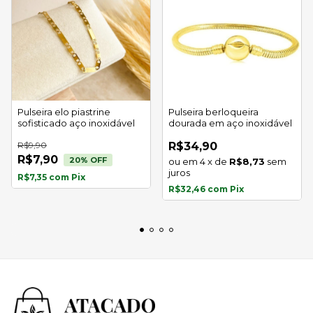
Pulseira elo piastrine
Pulseira berloqueira
sofisticado aço inoxidável
dourada em aço inoxidável
R$9,90
R$34,90
R$7,90
20
% OFF
4
x
de
R$8,73
sem
juros
R$7,35
com
Pix
R$32,46
com
Pix