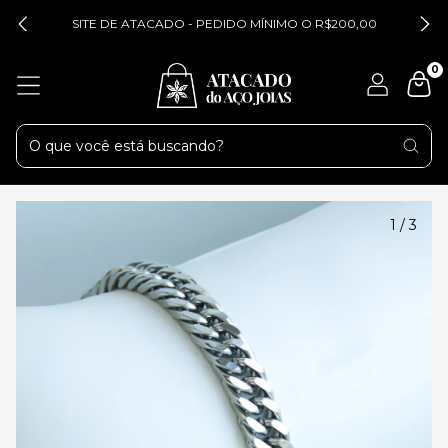
SITE DE ATACADO - PEDIDO MÍNIMO O R$200,00
0
1
/
3