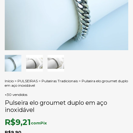
Início
>
PULSEIRAS
>
Pulseiras Tradicionais
>
Pulseira elo groumet duplo
em aço inoxidável
+30 vendidos
Pulseira elo groumet duplo em aço
inoxidável
R$9,21
com
Pix
R$9,90