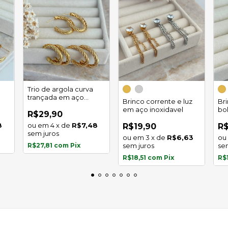
Trio de argola curva
trançada em aço
Brinco corrente e luz
Br
inoxidável
em aço inoxidavel
bo
R$29,90
in
8
4
x
de
R$7,48
R$19,90
R$
sem juros
3
x
de
R$6,63
R$27,81
com
Pix
sem juros
se
R$18,51
com
Pix
R$