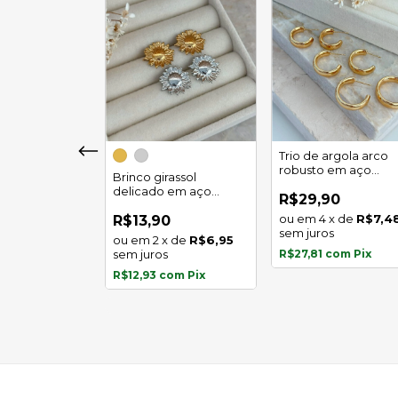
girassol luz
Trio de argola arco
 em aço
robusto em aço
Brinco girassol
l
inoxidável
delicado em aço
0
R$29,90
inoxidável
x
de
R$5,97
4
x
de
R$7,4
R$13,90
s
sem juros
2
x
de
R$6,95
com
Pix
sem juros
R$27,81
com
Pix
R$12,93
com
Pix