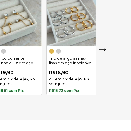
Trio de argola
duplo em aço
inco corrente
Trio de argolas max
inoxidável
linha e luz em aço
lisas em aço inoxidável
R$29,90
oxidavel
4
x
de
19,90
R$16,90
sem juros
3
x
de
R$6,63
3
x
de
R$5,63
m juros
sem juros
R$27,81
com
P
18,51
com
Pix
R$15,72
com
Pix