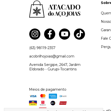
Sobr
Quem
Nosso
Garan
Fale 
Pergu
(63) 98119-2357
acobrilhojoias@gmail.com
Avenida Sergipe, 2647, Jardim
Eldorado - Gurupi-Tocantins
Meios de pagamento