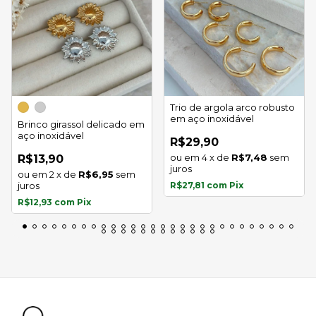
Trio de argola arco robusto
em aço inoxidável
Brinco girassol delicado em
aço inoxidável
R$29,90
4
x
de
R$7,48
sem
R$13,90
juros
2
x
de
R$6,95
sem
juros
R$27,81
com
Pix
R$12,93
com
Pix