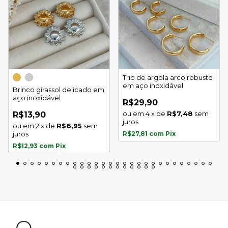
Trio de argola arco robusto
em aço inoxidável
Brinco girassol delicado em
aço inoxidável
R$29,90
4
x
de
R$7,48
sem
R$13,90
juros
2
x
de
R$6,95
sem
juros
R$27,81
com
Pix
R$12,93
com
Pix