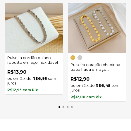
Pulseira cordão baiano
robusto em aço inoxidável
Pulseira coração chapinha
trabalhada em aço
R$13,90
inoxidável
2
x
de
R$6,95
sem
R$12,90
juros
2
x
de
R$6,45
sem
R$12,93
com
Pix
juros
R$12,00
com
Pix