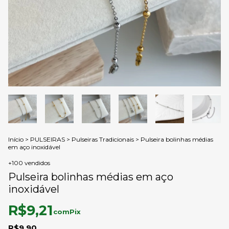
Início
>
PULSEIRAS
>
Pulseiras Tradicionais
>
Pulseira bolinhas médias
em aço inoxidável
+100 vendidos
Pulseira bolinhas médias em aço
inoxidável
R$9,21
com
Pix
R$9,90