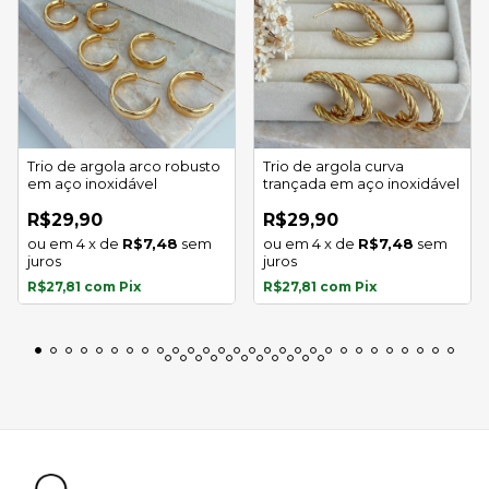
Trio de argola arco robusto
Trio de argola curva
em aço inoxidável
trançada em aço inoxidável
R$29,90
R$29,90
4
x
de
R$7,48
sem
4
x
de
R$7,48
sem
juros
juros
R$27,81
com
Pix
R$27,81
com
Pix