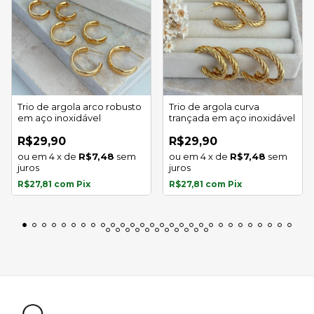
Trio de argola arco robusto
Trio de argola curva
em aço inoxidável
trançada em aço inoxidável
R$29,90
R$29,90
4
x
de
R$7,48
sem
4
x
de
R$7,48
sem
juros
juros
R$27,81
com
Pix
R$27,81
com
Pix