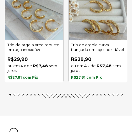
Trio de argola arco robusto
Trio de argola curva
em aço inoxidável
trançada em aço inoxidável
R$29,90
R$29,90
4
x
de
R$7,48
sem
4
x
de
R$7,48
sem
juros
juros
R$27,81
com
Pix
R$27,81
com
Pix