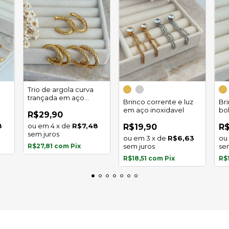
Trio de argola curva
trançada em aço
Brinco corrente e luz
Br
inoxidável
em aço inoxidavel
bo
R$29,90
in
8
4
x
de
R$7,48
R$19,90
R$
sem juros
3
x
de
R$6,63
R$27,81
com
Pix
sem juros
se
R$18,51
com
Pix
R$