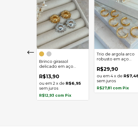
girassol luz
Trio de argola arco
 em aço
robusto em aço
Brinco girassol
l
inoxidável
delicado em aço
0
R$29,90
inoxidável
x
de
R$5,97
4
x
de
R$7,4
R$13,90
s
sem juros
2
x
de
R$6,95
com
Pix
sem juros
R$27,81
com
Pix
R$12,93
com
Pix