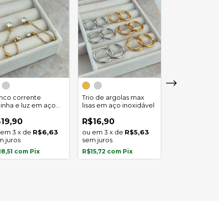
Trio de argola
duplo em aço
inco corrente
Trio de argolas max
inoxidável
linha e luz em aço
lisas em aço inoxidável
R$29,90
oxidavel
4
x
de
19,90
R$16,90
sem juros
3
x
de
R$6,63
3
x
de
R$5,63
m juros
sem juros
R$27,81
com
P
18,51
com
Pix
R$15,72
com
Pix