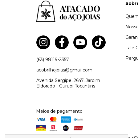
Sobr
Quem
Nosso
Garan
Fale 
Pergu
(63) 98119-2357
acobrilhojoias@gmail.com
Avenida Sergipe, 2647, Jardim
Eldorado - Gurupi-Tocantins
Meios de pagamento