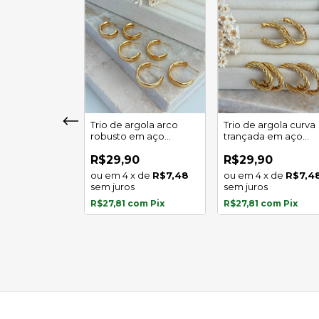
girassol luz
Trio de argola arco
Trio de argola curva
 em aço
robusto em aço
trançada em aço
l
inoxidável
inoxidável
0
R$29,90
R$29,90
x
de
R$5,97
4
x
de
R$7,48
4
x
de
R$7,4
s
sem juros
sem juros
com
Pix
R$27,81
com
Pix
R$27,81
com
Pix