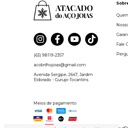
Sobr
Quem
Nosso
Garan
Fale 
Pergu
(63) 98119-2357
acobrilhojoias@gmail.com
Avenida Sergipe, 2647, Jardim
Eldorado - Gurupi-Tocantins
Meios de pagamento