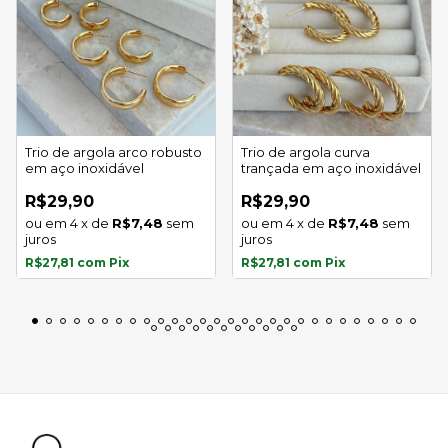
Trio de argola arco robusto
Trio de argola curva
em aço inoxidável
trançada em aço inoxidável
R$29,90
R$29,90
4
x
de
R$7,48
sem
4
x
de
R$7,48
sem
juros
juros
R$27,81
com
Pix
R$27,81
com
Pix