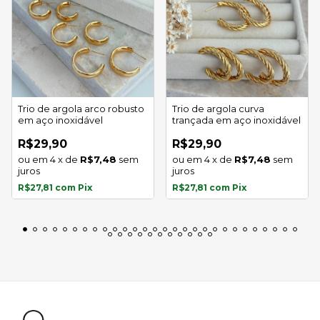
Trio de argola arco robusto
Trio de argola curva
em aço inoxidável
trançada em aço inoxidável
R$29,90
R$29,90
4
x
de
R$7,48
sem
4
x
de
R$7,48
sem
juros
juros
R$27,81
com
Pix
R$27,81
com
Pix