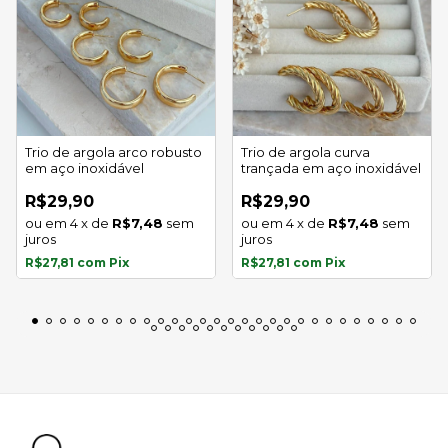
Trio de argola arco robusto
Trio de argola curva
em aço inoxidável
trançada em aço inoxidável
R$29,90
R$29,90
4
x
de
R$7,48
sem
4
x
de
R$7,48
sem
juros
juros
R$27,81
com
Pix
R$27,81
com
Pix