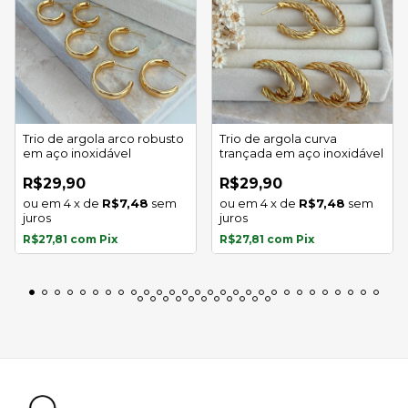
Trio de argola arco robusto
Trio de argola curva
em aço inoxidável
trançada em aço inoxidável
R$29,90
R$29,90
4
x
de
R$7,48
sem
4
x
de
R$7,48
sem
juros
juros
R$27,81
com
Pix
R$27,81
com
Pix