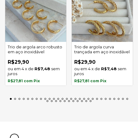
Trio de argola arco robusto
Trio de argola curva
em aço inoxidável
trançada em aço inoxidável
R$29,90
R$29,90
4
x
de
R$7,48
sem
4
x
de
R$7,48
sem
juros
juros
R$27,81
com
Pix
R$27,81
com
Pix