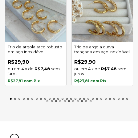
Trio de argola arco robusto
Trio de argola curva
em aço inoxidável
trançada em aço inoxidável
R$29,90
R$29,90
4
x
de
R$7,48
sem
4
x
de
R$7,48
sem
juros
juros
R$27,81
com
Pix
R$27,81
com
Pix