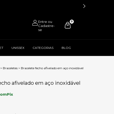
0
ET
UNISSEX
CATEGORIAS
BLOG
>
Braceletes
>
Bracelete fecho afivelado em aço inoxidável
echo afivelado em aço inoxidável
com
Pix