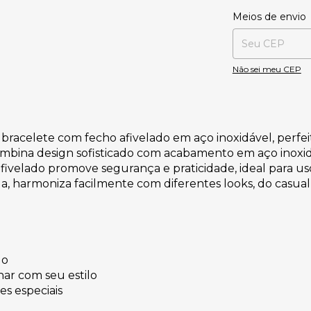
Entregas para o CE
Meios de envio
Não sei meu CEP
bracelete com fecho afivelado em aço inoxidável, perfei
mbina design sofisticado com acabamento em aço inoxidá
o afivelado promove segurança e praticidade, ideal para
a, harmoniza facilmente com diferentes looks, do casual
do
ar com seu estilo
ões especiais