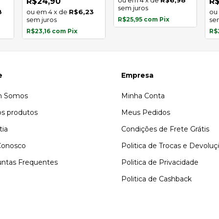
4
x
de
R$6,98
R$24,90
R$
sem juros
8
4
x
de
R$6,23
sem juros
R$25,95
com
Pix
se
R$23,16
com
Pix
R$
e
Empresa
 Somos
Minha Conta
s produtos
Meus Pedidos
tia
Condições de Frete Grátis
Conosco
Politica de Trocas e Devolu
ntas Frequentes
Politica de Privacidade
Politica de Cashback