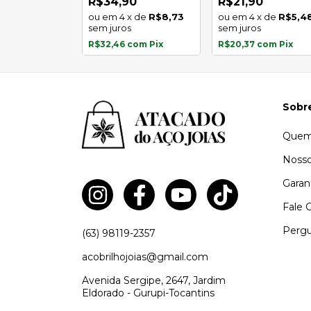
0
R$34,90
R$21,90
x
de
R$5,48
4
x
de
R$8,73
4
x
de
R$5,4
s
sem juros
sem juros
com
Pix
R$32,46
com
Pix
R$20,37
com
Pix
Sobr
Quem
Nosso
Garan
Fale 
Pergu
(63) 98119-2357
acobrilhojoias@gmail.com
Avenida Sergipe, 2647, Jardim
Eldorado - Gurupi-Tocantins