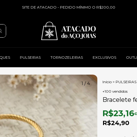
SITE DE ATACADO - PEDIDO MÍNIMO O R$200,00
QUES
PULSEIRAS
TORNOZELEIRAS
EXCLUSIVOS
OUTL
Início
>
PULSEIRAS
1
/
4
+100 vendidos
Bracelete f
R$23,16
R$24,90