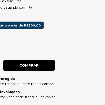
,23
sem juros
to
pagando com Pix
tis
a partir de
R$300,00
rotegida
 cuidados durante toda a compra.
devoluções
tar, você pode trocar ou devolver.