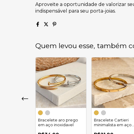
Aproveite a oportunidade de valorizar s
indispensável para seu porta-joias.
Quem levou esse, também c
te bambu em
Bracelete aro prego
Bracelete Cartieri
idável
em aço inoxidavel
minimalista em aço
inoxidável