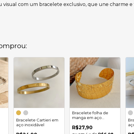
eu visual com um bracelete exclusivo, que une charme 
omprou:
Bracelete folha de
manga em aço
Bracelete Cartieri em
Br
inoxidável
aço inoxidável
aç
R$27,90