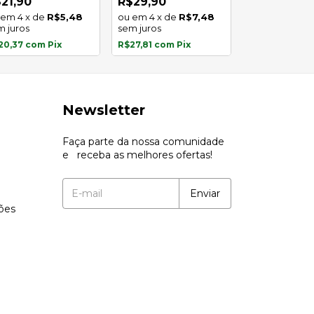
21,90
R$29,90
R$16,90
4
x
de
R$5,48
4
x
de
R$7,48
3
x
de
m juros
sem juros
sem juros
20,37
com
Pix
R$27,81
com
Pix
R$15,72
com
P
Newsletter
Faça parte da nossa comunidade
e receba as melhores ofertas!
ções