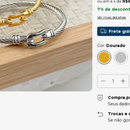
4
x de
R$6
7% de descon
Ver mais detalhes
Frete grá
Cor:
Dourado
Compra p
Seus dados
Trocas e 
Se não gos