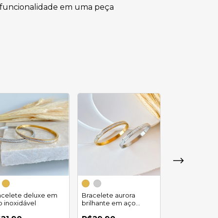
e funcionalidade em uma peça
acelete deluxe em
Bracelete aurora
Bracelete du
o inoxidável
brilhante em aço
aço inoxidáve
inoxidável