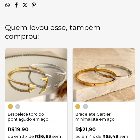
Quem levou esse, também
comprou:
Bracelete torcido
Bracelete Cartieri
pontiagudo em aço
minimalista em aço
inoxidável
inoxidável
R$19,90
R$21,90
3
x
de
R$6,63
sem
4
x
de
R$5,48
sem