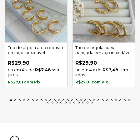
Trio de argola arco robusto
Trio de argola curva
em aço inoxidável
trançada em aço inoxidável
R$29,90
R$29,90
4
x
de
R$7,48
sem
4
x
de
R$7,48
sem
juros
juros
R$27,81
com
Pix
R$27,81
com
Pix