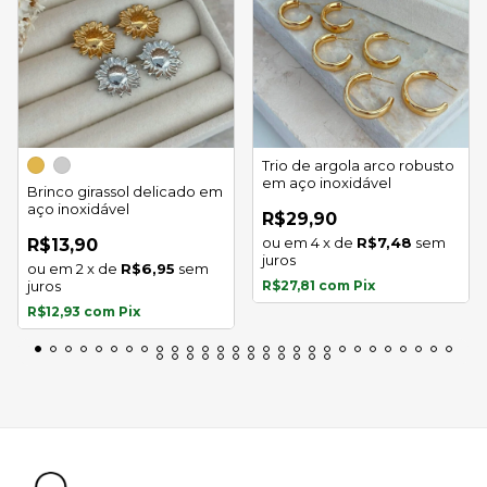
Trio de argola arco robusto
em aço inoxidável
Brinco girassol delicado em
aço inoxidável
R$29,90
4
x
de
R$7,48
sem
R$13,90
juros
2
x
de
R$6,95
sem
juros
R$27,81
com
Pix
R$12,93
com
Pix