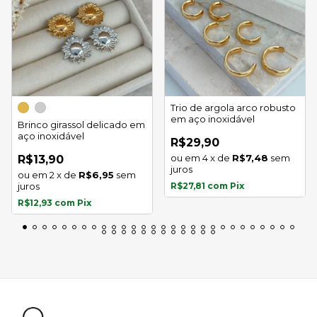
Trio de argola arco robusto
em aço inoxidável
Brinco girassol delicado em
aço inoxidável
R$29,90
4
x
de
R$7,48
sem
R$13,90
juros
2
x
de
R$6,95
sem
juros
R$27,81
com
Pix
R$12,93
com
Pix