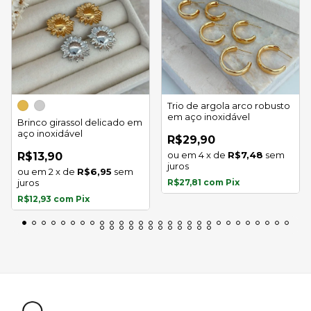
Trio de argola arco robusto
em aço inoxidável
Brinco girassol delicado em
aço inoxidável
R$29,90
4
x
de
R$7,48
sem
R$13,90
juros
2
x
de
R$6,95
sem
juros
R$27,81
com
Pix
R$12,93
com
Pix