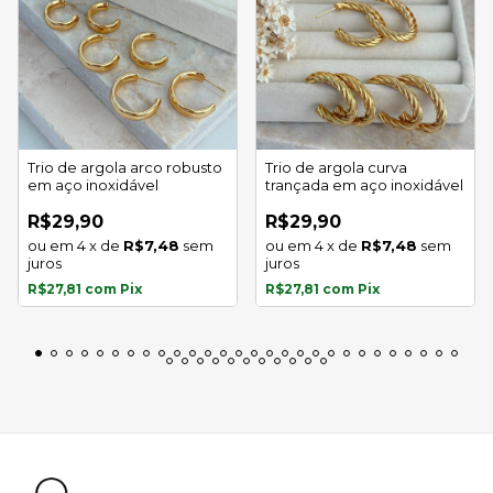
Trio de argola arco robusto
Trio de argola curva
em aço inoxidável
trançada em aço inoxidável
R$29,90
R$29,90
4
x
de
R$7,48
sem
4
x
de
R$7,48
sem
juros
juros
R$27,81
com
Pix
R$27,81
com
Pix