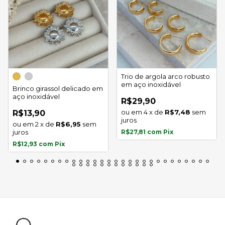
Trio de argola arco robusto
em aço inoxidável
Brinco girassol delicado em
aço inoxidável
R$29,90
4
x
de
R$7,48
sem
R$13,90
juros
2
x
de
R$6,95
sem
juros
R$27,81
com
Pix
R$12,93
com
Pix