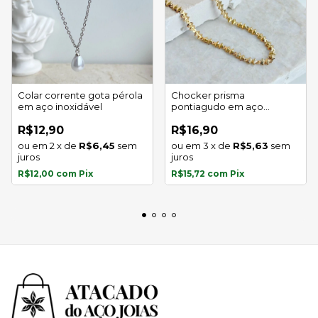
Colar corrente gota pérola
Chocker prisma
em aço inoxidável
pontiagudo em aço
inoxidável
R$12,90
R$16,90
2
x
de
R$6,45
sem
3
x
de
R$5,63
sem
juros
juros
R$12,00
com
Pix
R$15,72
com
Pix