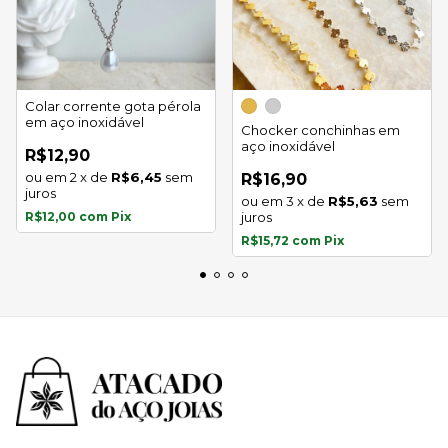
Colar corrente gota pérola
em aço inoxidável
Chocker conchinhas em
aço inoxidável
R$12,90
2
x
de
R$6,45
sem
R$16,90
juros
3
x
de
R$5,63
sem
R$12,00
com
Pix
juros
R$15,72
com
Pix