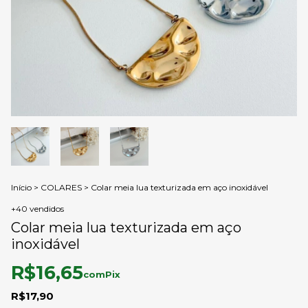
Início
>
COLARES
>
Colar meia lua texturizada em aço inoxidável
+40 vendidos
Colar meia lua texturizada em aço
inoxidável
R$16,65
com
Pix
R$17,90