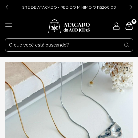
SITE DE ATACADO - PEDIDO MÍNIMO O R$200,00
0
1
/
3