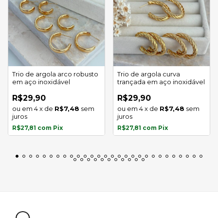
Trio de argola arco robusto
Trio de argola curva
em aço inoxidável
trançada em aço inoxidável
R$29,90
R$29,90
4
x
de
R$7,48
sem
4
x
de
R$7,48
sem
juros
juros
R$27,81
com
Pix
R$27,81
com
Pix