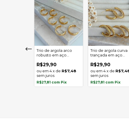
girassol luz
Trio de argola arco
Trio de argola curva
 em aço
robusto em aço
trançada em aço
l
inoxidável
inoxidável
0
R$29,90
R$29,90
x
de
R$5,97
4
x
de
R$7,48
4
x
de
R$7,4
s
sem juros
sem juros
com
Pix
R$27,81
com
Pix
R$27,81
com
Pix