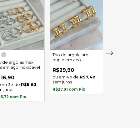
Trio de argola aro
duplo em aço
io de argolas max
Trio de argola 
inoxidável
as em aço inoxidável
em aço inoxid
R$29,90
4
x
de
R$7,48
16,90
R$16,90
sem juros
3
x
de
R$5,63
3
x
de
m juros
R$27,81
com
Pix
sem juros
15,72
com
Pix
R$15,72
com
P