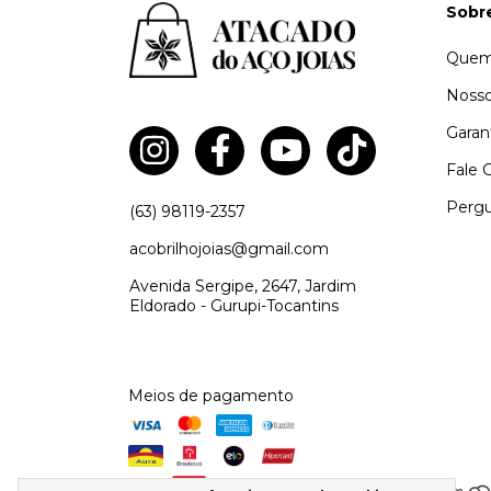
Sobr
Quem
Nosso
Garan
Fale 
Pergu
(63) 98119-2357
acobrilhojoias@gmail.com
Avenida Sergipe, 2647, Jardim
Eldorado - Gurupi-Tocantins
Meios de pagamento