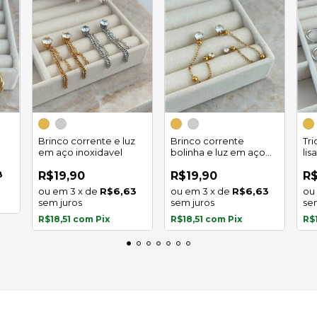
Brinco corrente e luz
Brinco corrente
Tr
em aço inoxidavel
bolinha e luz em aço
lis
inoxidavel
8
R$19,90
R$19,90
R$
3
x
de
R$6,63
3
x
de
R$6,63
sem juros
sem juros
se
R$18,51
com
Pix
R$18,51
com
Pix
R$