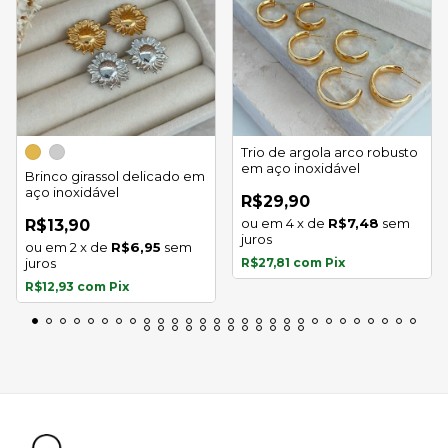
Trio de argola arco robusto
em aço inoxidável
Brinco girassol delicado em
aço inoxidável
R$29,90
4
x
de
R$7,48
sem
R$13,90
juros
2
x
de
R$6,95
sem
juros
R$27,81
com
Pix
R$12,93
com
Pix