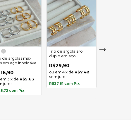
Trio de argola aro
duplo em aço
io de argolas max
Trio de argola 
inoxidável
as em aço inoxidável
em aço inoxid
R$29,90
4
x
de
R$7,48
16,90
R$16,90
sem juros
3
x
de
R$5,63
3
x
de
m juros
R$27,81
com
Pix
sem juros
15,72
com
Pix
R$15,72
com
P