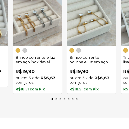
Brinco corrente e luz
Brinco corrente
Tr
em aço inoxidavel
bolinha e luz em aço
lis
inoxidavel
8
R$19,90
R$19,90
R$
3
x
de
R$6,63
3
x
de
R$6,63
sem juros
sem juros
se
R$18,51
com
Pix
R$18,51
com
Pix
R$