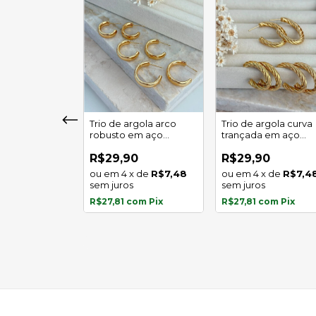
girassol luz
Trio de argola arco
Trio de argola curva
 em aço
robusto em aço
trançada em aço
l
inoxidável
inoxidável
0
R$29,90
R$29,90
x
de
R$5,97
4
x
de
R$7,48
4
x
de
R$7,4
s
sem juros
sem juros
com
Pix
R$27,81
com
Pix
R$27,81
com
Pix