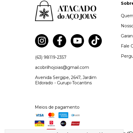
Sobr
Quem
Nosso
Garan
Fale 
Pergu
(63) 98119-2357
acobrilhojoias@gmail.com
Avenida Sergipe, 2647, Jardim
Eldorado - Gurupi-Tocantins
Meios de pagamento