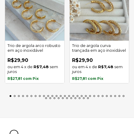
Trio de argola arco robusto
Trio de argola curva
em aço inoxidável
trançada em aço inoxidável
R$29,90
R$29,90
4
x
de
R$7,48
sem
4
x
de
R$7,48
sem
juros
juros
R$27,81
com
Pix
R$27,81
com
Pix