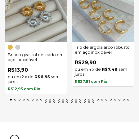
Trio de argola arco robusto
em aço inoxidável
Brinco girassol delicado em
aço inoxidável
R$29,90
4
x
de
R$7,48
sem
R$13,90
juros
2
x
de
R$6,95
sem
juros
R$27,81
com
Pix
R$12,93
com
Pix