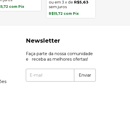
3
x
de
R$5,63
3
x
de
15,72
com
Pix
sem juros
sem juros
R$15,72
com
Pix
R$15,72
com
P
Newsletter
Faça parte da nossa comunidade
e receba as melhores ofertas!
ções