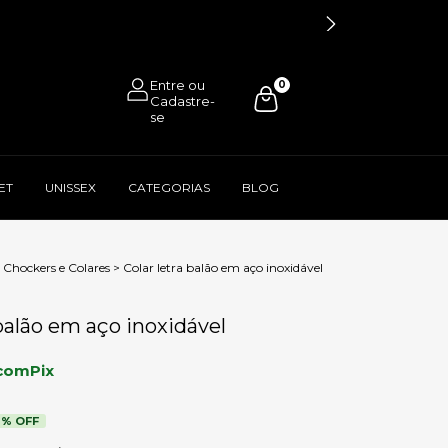
0
ET
UNISSEX
CATEGORIAS
BLOG
Chockers e Colares
>
Colar letra balão em aço inoxidável
 balão em aço inoxidável
com
Pix
8
% OFF