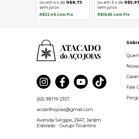
4
x
de
R$8,73
3
x
de
R$5,9
com
Pix
sem juros
sem juros
R$32,46
com
Pix
R$16,65
com
Pix
Sobr
Quem
Nosso
Garan
Fale 
Pergu
(63) 98119-2357
acobrilhojoias@gmail.com
Avenida Sergipe, 2647, Jardim
Eldorado - Gurupi-Tocantins