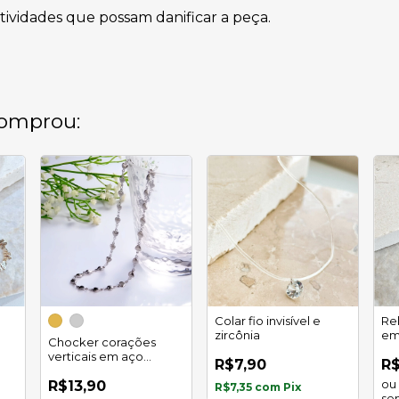
atividades que possam danificar a peça.
omprou:
Colar fio invisível e
Rel
zircônia
em
Chocker corações
verticais em aço
R$7,90
R$
inoxidável
R$13,90
R$7,35
com
Pix
se