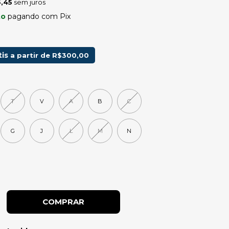
,45
sem juros
to
pagando com Pix
tis
a partir de
R$300,00
T
V
A
B
C
G
J
L
M
N