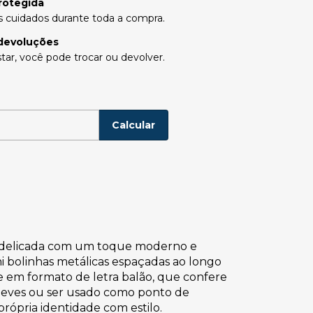
rotegida
 cuidados durante toda a compra.
devoluções
tar, você pode trocar ou devolver.
P:
Alterar CEP
Calcular
a delicada com um toque moderno e
ini bolinhas metálicas espaçadas ao longo
 em formato de letra balão, que confere
 leves ou ser usado como ponto de
própria identidade com estilo.