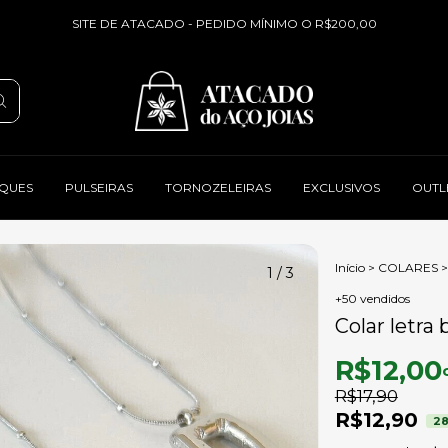
SITE DE ATACADO - PEDIDO MÍNIMO O R$200,00
QUES
PULSEIRAS
TORNOZELEIRAS
EXCLUSIVOS
OUTL
Início
>
COLARES
>
1
/
3
+50 vendidos
Colar letra
R$12,00
R$17,90
R$12,90
2