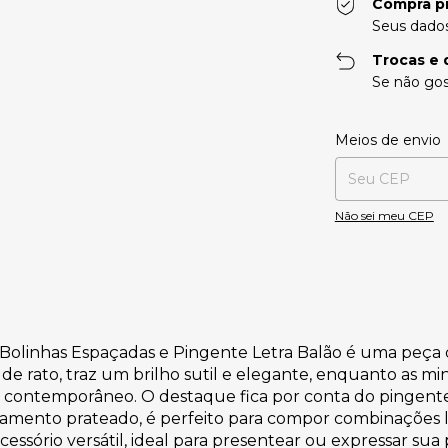
Compra p
Seus dados
Trocas e 
Se não gos
Entregas para o CE
Meios de envio
Não sei meu CEP
 Bolinhas Espaçadas e Pingente Letra Balão é uma peç
o de rato, traz um brilho sutil e elegante, enquanto as m
 contemporâneo. O destaque fica por conta do pingente
bamento prateado, é perfeito para compor combinações
ssório versátil, ideal para presentear ou expressar sua 