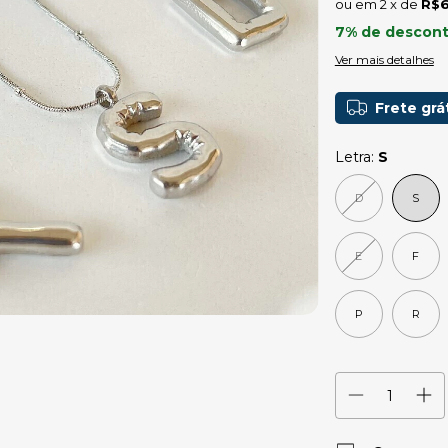
2
x de
R$6
7% de descon
Ver mais detalhes
Frete grá
Letra:
S
D
S
E
F
P
R