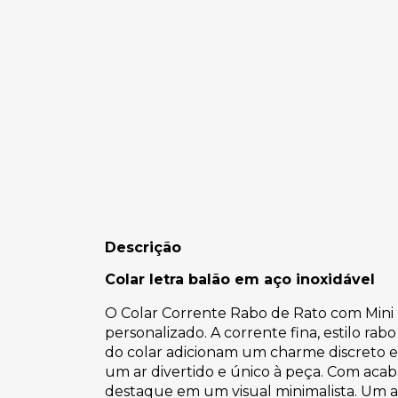
Descrição
Colar letra balão em aço inoxidável
O Colar Corrente Rabo de Rato com Mini
personalizado. A corrente fina, estilo rab
do colar adicionam um charme discreto e
um ar divertido e único à peça. Com aca
destaque em um visual minimalista. Um ace