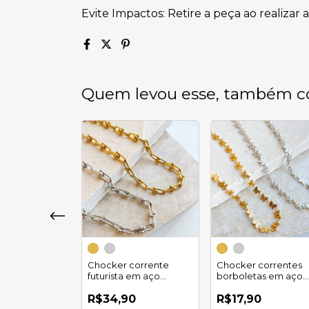
Evite Impactos: Retire a peça ao realizar 
Quem levou esse, também c
prisma
udo em aço
Chocker corrente
Chocker correntes
l
futurista em aço
borboletas em aço
0
inoxidável
inoxidável
x
de
R$5,63
R$34,90
R$17,90
s