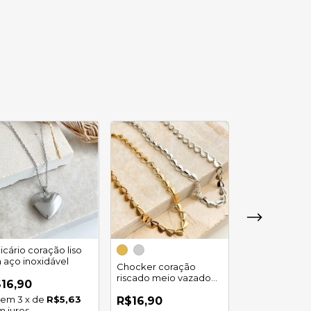
icário coração liso
 aço inoxidável
Chocker coração
Chocker conc
riscado meio vazado
em aço inoxid
16,90
em aço inoxidável
3
x
de
R$5,63
R$16,90
R$16,90
m juros