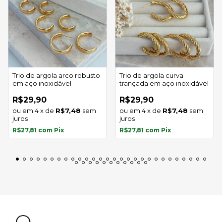
Trio de argola arco robusto
Trio de argola curva
em aço inoxidável
trançada em aço inoxidável
R$29,90
R$29,90
4
x
de
R$7,48
sem
4
x
de
R$7,48
sem
juros
juros
R$27,81
com
Pix
R$27,81
com
Pix