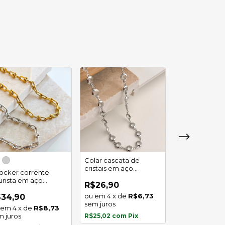
Colar cascata de
Colar corrent
cristais em aço
pérola em aç
ocker corrente
inoxidável
inoxidável
urista em aço
R$26,90
R$12,90
oxidável
4
x
de
R$6,73
2
x
de
$34,90
sem juros
sem juros
4
x
de
R$8,73
m juros
R$25,02
com
Pix
R$12,00
com
P