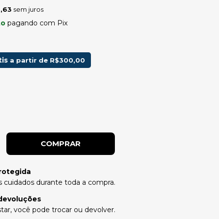
,63
sem juros
to
pagando com Pix
tis
a partir de
R$300,00
rotegida
 cuidados durante toda a compra.
devoluções
tar, você pode trocar ou devolver.