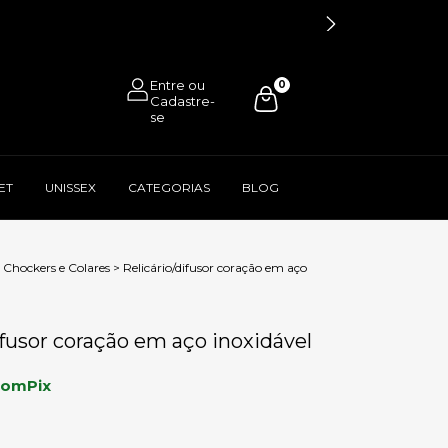
0
ET
UNISSEX
CATEGORIAS
BLOG
Chockers e Colares
>
Relicário/difusor coração em aço
ifusor coração em aço inoxidável
com
Pix