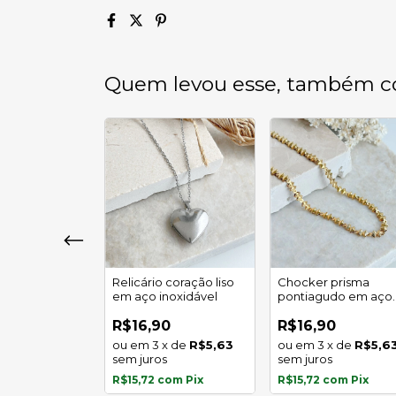
Quem levou esse, também c
Relicário coração liso
Chocker prisma
em aço inoxidável
pontiagudo em aço
 corações
inoxidável
 em aço
R$16,90
R$16,90
l
3
x
de
R$5,63
3
x
de
R$5,6
0
sem juros
sem juros
x
de
R$6,95
s
R$15,72
com
Pix
R$15,72
com
Pix