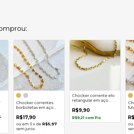
omprou:
Chocker corrente elo
retangular em aço
Chocker correntes
Ch
inoxidável
borboletas em aço
fut
R$9,90
inoxidável
in
3
R$17,90
R
R$9,21
com
Pix
3
x
de
R$5,97
sem juros
se