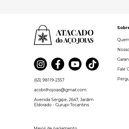
com
Pix
Sobr
Quem
Nosso
Garan
Fale 
Pergu
(63) 98119-2357
acobrilhojoias@gmail.com
Avenida Sergipe, 2647, Jardim
Eldorado - Gurupi-Tocantins
Meios de pagamento