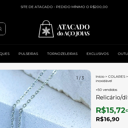
SITE DE ATACADO - PEDIDO MÍNIMO O R$200,00
QUES
PULSEIRAS
TORNOZELEIRAS
EXCLUSIVOS
OUTL
Início
>
COLARES
>
1
/
3
inoxidável
+50 vendidos
Relicário/d
R$15,72
R$16,90