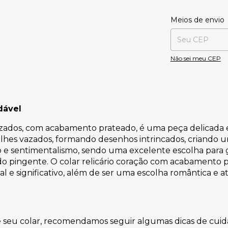
Entregas para o CE
Meios de envio
Não sei meu CEP
dável
azados, com acabamento prateado, é uma peça delicada e
es vazados, formando desenhos intrincados, criando um 
io e sentimentalismo, sendo uma excelente escolha para
do pingente. O colar relicário coração com acabamento
 e significativo, além de ser uma escolha romântica e 
e seu colar, recomendamos seguir algumas dicas de cuid