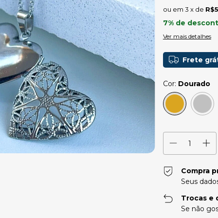
3
x de
R$5
7% de descon
Ver mais detalhes
Frete grá
Cor:
Dourado
Compra p
Seus dados
Trocas e 
Se não gos