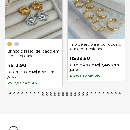
Trio de argola arco robusto
em aço inoxidável
Brinco girassol delicado em
aço inoxidável
R$29,90
4
x
de
R$7,48
sem
R$13,90
juros
2
x
de
R$6,95
sem
juros
R$27,81
com
Pix
R$12,93
com
Pix