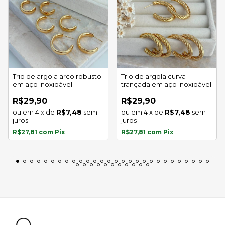
Trio de argola arco robusto
Trio de argola curva
em aço inoxidável
trançada em aço inoxidável
R$29,90
R$29,90
4
x
de
R$7,48
sem
4
x
de
R$7,48
sem
juros
juros
R$27,81
com
Pix
R$27,81
com
Pix