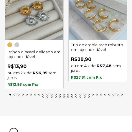
Trio de argola arco robusto
em aço inoxidável
Brinco girassol delicado em
aço inoxidável
R$29,90
4
x
de
R$7,48
sem
R$13,90
juros
2
x
de
R$6,95
sem
juros
R$27,81
com
Pix
R$12,93
com
Pix