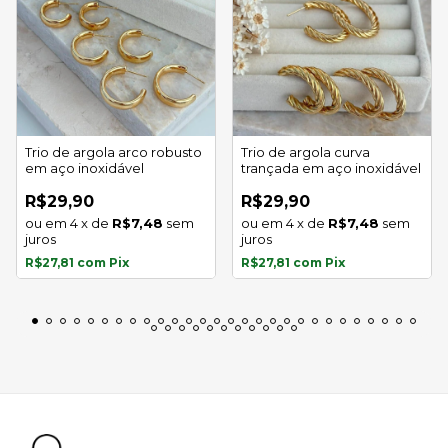
Trio de argola arco robusto
Trio de argola curva
em aço inoxidável
trançada em aço inoxidável
R$29,90
R$29,90
4
x
de
R$7,48
sem
4
x
de
R$7,48
sem
juros
juros
R$27,81
com
Pix
R$27,81
com
Pix