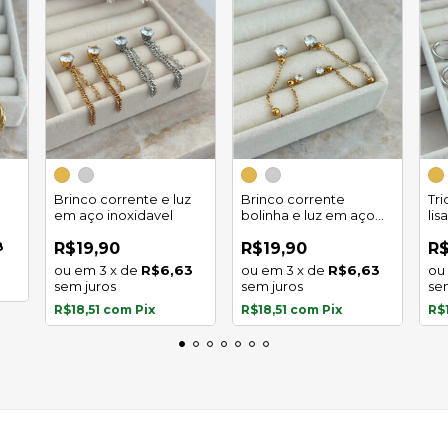
Brinco corrente e luz
Brinco corrente
Tr
em aço inoxidavel
bolinha e luz em aço
lis
inoxidavel
8
R$19,90
R$19,90
R$
3
x
de
R$6,63
3
x
de
R$6,63
sem juros
sem juros
se
R$18,51
com
Pix
R$18,51
com
Pix
R$