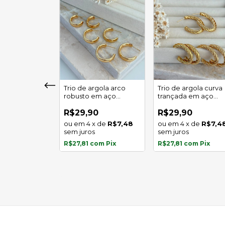
girassol luz
Trio de argola arco
Trio de argola curva
 em aço
robusto em aço
trançada em aço
l
inoxidável
inoxidável
0
R$29,90
R$29,90
x
de
R$5,97
4
x
de
R$7,48
4
x
de
R$7,4
s
sem juros
sem juros
com
Pix
R$27,81
com
Pix
R$27,81
com
Pix