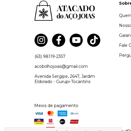
Sobr
Quem
Nosso
Garan
Fale 
Pergu
(63) 98119-2357
acobrilhojoias@gmail.com
Avenida Sergipe, 2647, Jardim
Eldorado - Gurupi-Tocantins
Meios de pagamento