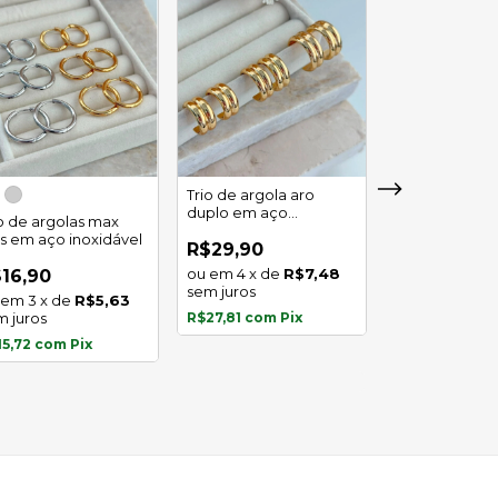
Trio de argola aro
duplo em aço
io de argolas max
Trio de argola 
inoxidável
as em aço inoxidável
em aço inoxid
R$29,90
4
x
de
R$7,48
16,90
R$16,90
sem juros
3
x
de
R$5,63
3
x
de
m juros
R$27,81
com
Pix
sem juros
15,72
com
Pix
R$15,72
com
P