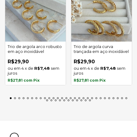
Trio de argola arco robusto
Trio de argola curva
em aço inoxidável
trançada em aço inoxidável
R$29,90
R$29,90
4
x
de
R$7,48
sem
4
x
de
R$7,48
sem
juros
juros
R$27,81
com
Pix
R$27,81
com
Pix